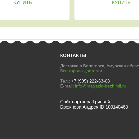
КУПИТЬ
КОНТАКТЫ
Доставка в Белогорск, Амурская облас
Все города доставки
Тел.:
+7 (995) 222-63-63
E-mail:
info@magazin-bezhimii.ru
Сайт партнера Гринвей
Брежнева Андрея ID 100140468