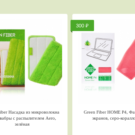
300 ₽
370 ₽
Green Fiber HOME Р4, Файбер для
Green F
экранов, серо-коралловый
косм