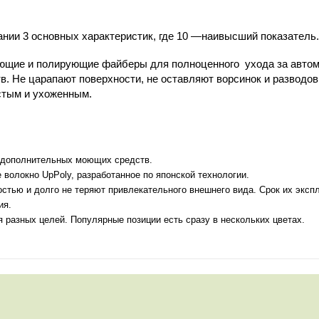
вании 3 основных характеристик, где 10 —наивысший показател
щие и полирующие файберы для полноценного ухода за автом
в. Не царапают поверхности, не оставляют ворсинок и разводо
стым и ухоженным.
я дополнительных моющих средств.
 волокно UpPoly, разработанное по японской технологии.
тью и долго не теряют привлекательного внешнего вида. Срок их экспл
ия.
разных целей. Популярные позиции есть сразу в нескольких цветах.