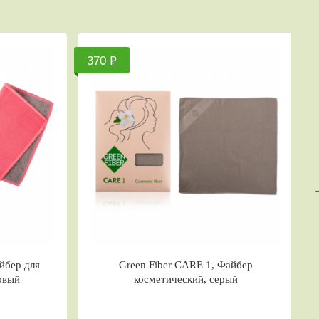
1 250 ₽
iber CARE 1, Файбер
Green Fiber CARE 5, Варежка-скр
етический, серый
душа, коралловая