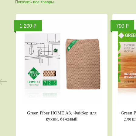
Показать все товары
790 ₽
3, Файбер для
Green Fiber Насадка из микроволокна
жевый
для швабры с распылителем Aero,
зелёная