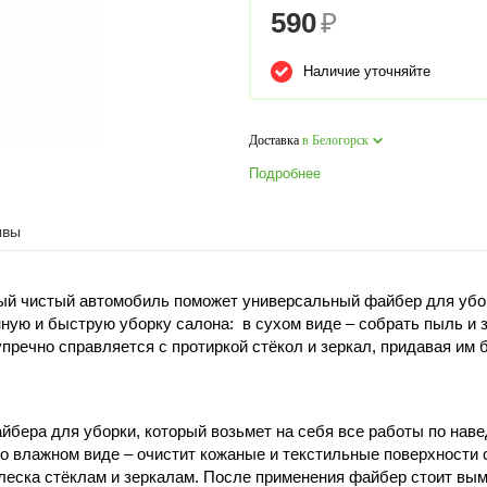
590
₽
Наличие уточняйте
Доставка
в Белогорск
Подробнее
ывы
ый чистый автомобиль поможет универсальный файбер для убор
ную и быструю уборку салона: в сухом виде – собрать пыль и з
пречно справляется с протиркой стёкол и зеркал, придавая им б
бера для уборки, который возьмет на себя все работы по навед
во влажном виде – очистит кожаные и текстильные поверхности
леска стёклам и зеркалам. После применения файбер стоит вым