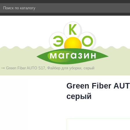
Green Fiber AUTO S17, Файбер для уборки, серый
Green Fiber AU
серый